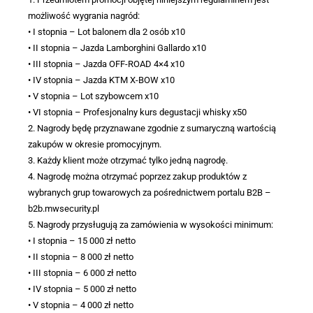
możliwość wygrania nagród:
• I stopnia – Lot balonem dla 2 osób x10
• II stopnia – Jazda Lamborghini Gallardo x10
• III stopnia – Jazda OFF-ROAD 4×4 x10
• IV stopnia – Jazda KTM X-BOW x10
• V stopnia – Lot szybowcem x10
• VI stopnia – Profesjonalny kurs degustacji whisky x50
2. Nagrody będę przyznawane zgodnie z sumaryczną wartością
zakupów w okresie promocyjnym.
3. Każdy klient może otrzymać tylko jedną nagrodę.
4. Nagrodę można otrzymać poprzez zakup produktów z
wybranych grup towarowych za pośrednictwem portalu B2B –
b2b.mwsecurity.pl
5. Nagrody przysługują za zamówienia w wysokości minimum:
• I stopnia – 15 000 zł netto
• II stopnia – 8 000 zł netto
• III stopnia – 6 000 zł netto
• IV stopnia – 5 000 zł netto
• V stopnia – 4 000 zł netto